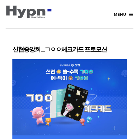
MENU
신협중앙회_ㄱㅇㅇ체크카드 프로모션