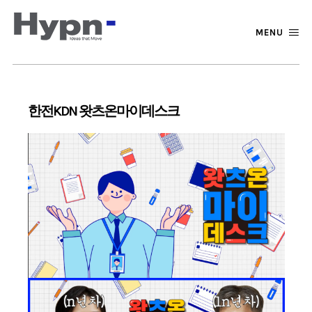
MENU
한전KDN 왓츠온마이데스크